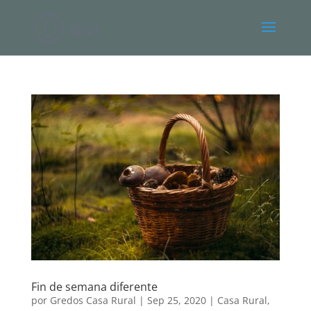
Fin de semana diferente
por
Gredos Casa Rural
|
Sep 25, 2020
|
Casa Rural
,