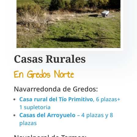
Casas Rurales
En Gredos Norte
Navarredonda de Gredos:
Casa rural del Tío Primitivo
, 6 plazas+
1 supletoria
Casas del Arroyuelo
– 4 plazas y 8
plazas